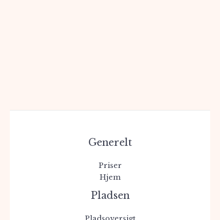
Gå
til
indholdet
Generelt
Priser
Hjem
Pladsen
Pladsoversigt