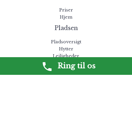
Priser
Hjem
Pladsen
Pladsoversigt
Hytter
Lejligheder
Pool
Ring til os
Oplevelser
Oplevelser
Natur