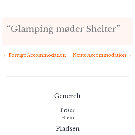
Gå
til
indholdet
“Glamping møder Shelter”
←
Forrige Accommodation
Næste Accommodation
→
Generelt
Priser
Hjem
Pladsen