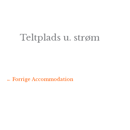
Gå
til
indholdet
Teltplads u. strøm
←
Forrige Accommodation