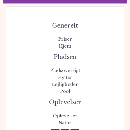
Loungehytt
e
Generelt
En ældre hytte har
Priser
fået nyt liv
Hjem
Pladsen
Pladsoversigt
Hytter
Lejligheder
Pool
Oplevelser
Oplevelser
Natur