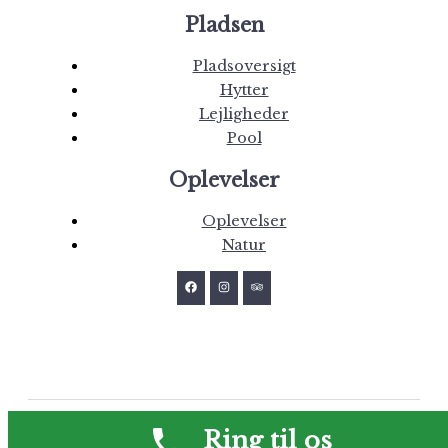
Pladsen
Pladsoversigt
Hytter
Lejligheder
Pool
Oplevelser
Oplevelser
Natur
Ring til os
Hedelandets Camping, Halallé 6, 7830 Vinderup