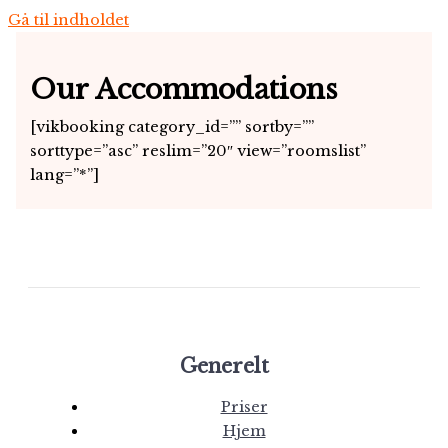
Gå til indholdet
Our Accommodations
[vikbooking category_id=”” sortby=””
sorttype=”asc” reslim=”20″ view=”roomslist”
lang=”*”]
Generelt
Priser
Hjem